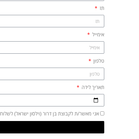
תז
אימייל
טלפון
תאריך לידה
אני מאשר/ת לקבוצת בן דרור (וילסון ישראל) לשלו