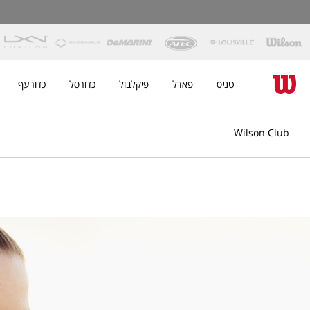
טניס
פאדל
פיקלבול
כדורסל
כדורעף
Wilson Club