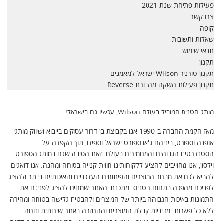
פעילות פתיחת שנת 2021
צרו קשר
קופה
שאלות ותשובות
תנאי שימוש
תקנון
תקנון טורניר Wilson ישראל למאמנים
תקנון פעילות השקה מהדורת Reverse
מותג הטניס המוביל בעולם Wilson, עכשיו גם בישראל!
מאז הקמת החברה ב-1990 אנו בקבוצת בן דרור עסוקים בייבוא ושיווק מותגי
אופנה וספורט, ביניהם ג'אנספורט ישראל וספידו, תוך הקפדה על
הסטנדרטים הגבוהים והמחמירים בעולם. זאת הסיבה שגם במותג הספורט
וילסון, אנו מחוייבים להציע ללקוחותינו חווית קנייה בטוחה ומהנה. אנו דואגים
להביא לכם את מבחר המוצרים והפיתוחים העדכניים והאיכותיים ביותר ולהציג
לפניכם מהפכה בתחום הטניס. מתכנתי האתר שמחים להציג לפניכם את
התמונות באיכות הגבוהה ביותר של המוצרים ולהבטיח גלישה בטוחה ומהירה
ללא כל פשרות. מדיניות קבלת המוצרים וההחזרה באתר שירותית ונוחה