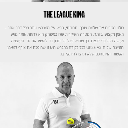
כולנו מכירים את שלמה צורף: תחרותי, פראי על המגרש ויותר מכל דבר אחר –
מאמן מקצועי ביותר. המטרה העיקרית שלו במשחק היא לראות אותך מזיע
ועושה הכל כדי לנצח. כך שהוא ינצל כל יתרון כדי להשיג את זה. העוצמה
הזמינה של ה-Ultra V3 בכל נקודה במגרש היא זו שהופכת את צורף למאמן
הקשוח והמתוחכם שלא תרצו להיתקל בו.