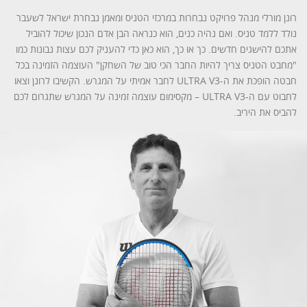
רונן מורלי מנהל פרויקט נבחרות במרכזי הטניס ומאמן נבחרת ישראל לשעבר
נולד ללמד טניס. ואם נהיה כנים, הוא כנראה הבן אדם הנכון שיכול להוביל
אתכם להישגים חדשים. כך או כך, הוא כאן כדי להעניק לכם עצות נבונות כמו
"מחבט הטניס צריך להיות החבר הכי טוב של השחקן" העוצמה הזמינה בכל
חבטה הופכת את ה-ULTRA V3 לחבר אמיתי על המגרש. הקשיבו לרונן וצאו
לחבוט עם ה-ULTRA V3 – מקסימום עוצמה זמינה על המגרש שתגרום לכם
להביס את היריב.