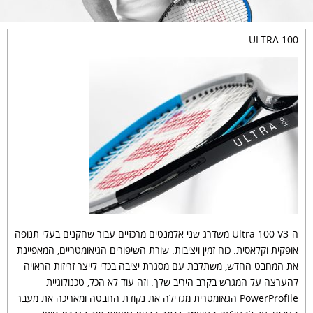
ULTRA 100
ה-Ultra 100 V3 משדרג שני אלמנטים מרכזיים עבור שחקנים בעלי תנופה
אופקית וקלאסית: כוח זמין ויציבות. שורת השיפורים הגיאומטריים, המאפיינת
את המחבט החדש, משתלבת עם מסגרת יציבה בכדי לייצר זריזות הראויה
להערצה על המגרש בקרב היריב שלך. וזה עוד לא הכל, טכנולוגיית
PowerProfile הגאומטרית מגדילה את נקודת החבטה ומאריכה את מעבר