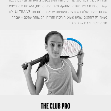
הכירו את מיקה בוחניק. שחקנית תחרותית בנשמה. היא תגרום לכם לעבוד
קשה על מנת לנצח אותה. החוזקה שלה היא עקביות, היא מגבירה ומשפרת
את הביצועים שלה באמצעות העוצמה שבאה בקלות מה-ULTRA V3. לנו
נשאר רק להסכים שהיא פשוט היריבה הזריזה והקשוחה שלכם – עבודה
טובה מיקה! ולכם – בהצלחה.