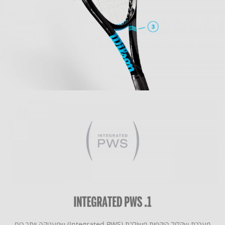
מערכת שקלול היקפית משולבת (Integrated PWS) שמעניקה יותר כוח