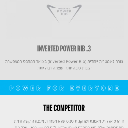
צורה גאומטרית ייחודית (Inverted Power Rib) בצוואר המחבט המאפשרת
יציבות טובה יותר ועוצמה רבה יותר.
זו הדס אללוף. מאמנת ושחקנית טניס שלא מפחדת מעבודה קשה ורמת
התחרותיות שלה היא בהחלט משהו שכדאי לכם לחשוש ממנו. אבל מה