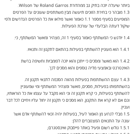
ביותר שיעלה יזכה בתיק גב ממהדורת Roland Garros של Wilson.
1.3 מובהר כי בחירת הזוכים תיעשה מבין משתתפים שעונים על הפרטים
המופיעים בסעיף מספר 1.1 כאמור ואשר מילאו את כל הפרטים הנדרשים ולפי
שיקול דעתה הבלעדי של עורכת הפעילות.
1.4 יודגש כי המשתתף כאמור בסעיף 1 זה, מצהיר ומאשר המשתתף, כי:
1.4.1 הוא מעוניין להשתתף בפעילות בהתאם לתקנון זה ותנאיו.
1.4.2 הוא מאשר ומסכים כי ייתכן והוא יזכה לפומביות וחשיפה ברשת
האינטרנט ובאמצעי מדיה נוספים והוא מסכים לכך.
1.4.3 עצם ההשתתפות בפעילות מהווה הסכמה לתנאי תקנון זה.
בהשתתפותו בפעילות, מסכים, מאשר ומצהיר המשתתף ומי שמעוניין
להשתתף בפעילות, כי קרא תקנון זה וכי הוא מקבל על עצמו את כל הוראותיו,
וגם אם לא קרא את התקנון, הוא מסכים כי תקנון זה יחול עליו ויחייבו לכל דבר
ועניין.
1.5 מבלי לגרוע מן האמור לעיל, בפעילות יהיה זכאי להשתתף אדם אשר
עונה על התנאים המצטברים להלן:
1.5.1 גולש רשום ופעיל באתר פייסבוק ואינסטגרם;