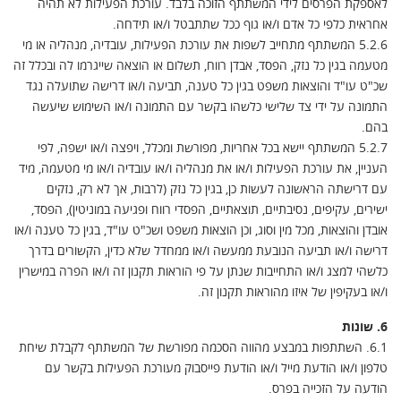
לאספקת הפרסים לידי המשתתף הזוכה בלבד. עורכת הפעילות לא תהיה
אחראית כלפי כל אדם ו/או גוף ככל שתתבטל ו/או תידחה.
5.2.6 המשתתף מתחייב לשפות את עורכת הפעילות, עובדיה, מנהליה או מי
מטעמה בגין כל נזק, הפסד, אבדן רווח, תשלום או הוצאה שייגרמו לה ובכלל זה
שכ"ט עו"ד והוצאות משפט בגין כל טענה, תביעה ו/או דרישה שתועלה נגד
התמונה על ידי צד שלישי כלשהו בקשר עם התמונה ו/או השימוש שיעשה
בהם.
5.2.7 המשתתף יישא בכל אחריות, מפורשת ומכלל, ויפצה ו/או ישפה, לפי
העניין, את עורכת הפעילות ו/או את מנהליה ו/או עובדיה ו/או מי מטעמה, מיד
עם דרישתה הראשונה לעשות כן, בגין כל נזק (לרבות, אך לא רק, נזקים
ישירים, עקיפים, נסיבתיים, תוצאתיים, הפסדי רווח ופגיעה במוניטין), הפסד,
אובדן והוצאות, מכל מין וסוג, וכן הוצאות משפט ושכ"ט עו"ד, בגין כל טענה ו/או
דרישה ו/או תביעה הנובעת ממעשה ו/או ממחדל שלא כדין, הקשורים בדרך
כלשהי למצג ו/או התחייבות שנתן על פי הוראות תקנון זה ו/או הפרה במישרין
ו/או בעקיפין של איזו מהוראות תקנון זה.
6. שונות
6.1. השתתפות במבצע מהווה הסכמה מפורשת של המשתתף לקבלת שיחת
טלפון ו/או הודעת מייל ו/או הודעת פייסבוק מעורכת הפעילות בקשר עם
הודעה על הזכייה בפרס.