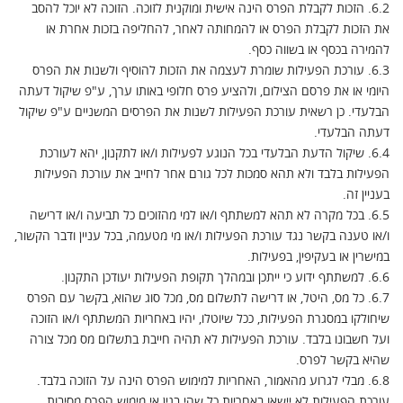
6.2. הזכות לקבלת הפרס הינה אישית ומוקנית לזוכה. הזוכה לא יוכל להסב
את הזכות לקבלת הפרס או להמחותה לאחר, להחליפה בזכות אחרת או
להמירה בכסף או בשווה כסף.
6.3. עורכת הפעילות שומרת לעצמה את הזכות להוסיף ולשנות את הפרס
היומי או את פרסם הצילום, ולהציע פרס חלופי באותו ערך, ע"פ שיקול דעתה
הבלעדי. כן רשאית עורכת הפעילות לשנות את הפרסים המשניים ע"פ שיקול
דעתה הבלעדי.
6.4. שיקול הדעת הבלעדי בכל הנוגע לפעילות ו/או לתקנון, יהא לעורכת
הפעילות בלבד ולא תהא סמכות לכל גורם אחר לחייב את עורכת הפעילות
בעניין זה.
6.5. בכל מקרה לא תהא למשתתף ו/או למי מהזוכים כל תביעה ו/או דרישה
ו/או טענה בקשר נגד עורכת הפעילות ו/או מי מטעמה, בכל עניין ודבר הקשור,
במישרין או בעקיפין, בפעילות.
6.6. למשתתף ידוע כי ייתכן ובמהלך תקופת הפעילות יעודכן התקנון.
6.7. כל מס, היטל, או דרישה לתשלום מס, מכל סוג שהוא, בקשר עם הפרס
שיחולקו במסגרת הפעילות, ככל שיוטלו, יהיו באחריות המשתתף ו/או הזוכה
ועל חשבונו בלבד. עורכת הפעילות לא תהיה חייבת בתשלום מס מכל צורה
שהיא בקשר לפרס.
6.8. מבלי לגרוע מהאמור, האחריות למימוש הפרס הינה על הזוכה בלבד.
עורכת הפעילות לא יישאו באחריות כל שהי בגין אי מימוש הפרס מסיבות