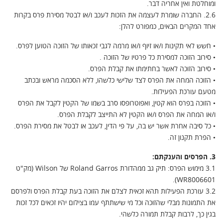
ומוחלטת ואין אחריה דבר.
2.6. החברה שומרת לעצמה את הזכות לעכב ו/או לבטל מסירת פרס בקרות
אחד המקרים הבאים, כמפורט להלן:
• חשש לאי תקינות ו/או זיוף ו/או מרמה לגבי זכאותו של הזוכה הטוען לפרס.
• סירוב הזוכה למסירת כל פרטיו של הזוכה .
• סירוב הזוכה לאשר בחתימתו את קבלת הפרס.
• הזוכה המחה את הפרס לצד שלישי כלשהו, ללא הסכמה מראש ובכתב
מטעם עורכת הפעילות.
• הזוכה בפרס הוא קטין, ואפוטרופסו סרב בשמו של הקטין לקבל את הפרס
ו/או המחה את הפרס ו/או הקטין לא התייצב לקבלת הפרס.
• כל סיבה אחרת אשר יש בה, על פי הדין, לעכב או לבטל את מסירת הפרס.
• הפרת תקנון זה.
3. הפרסים והענקתם:
3.1 מימוש הפרס: תיק גב ממהדורת Roland Garros של Wilson (מק"ט
WR8006601).
3.2 עורכת הפעילות תהא זכאית לצלם את הזוכה בעת קבלת הפרס ולפרסם
את התמונות מבלי שהזוכה וכל מי שישתתף עמו בצילום יהיו זכאים לכל זכות
בגין כך, לרבות קבלת תמורה כלשהי.