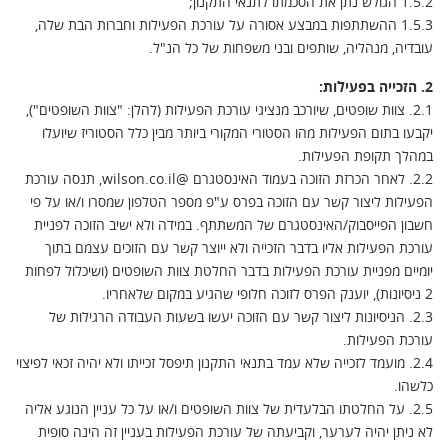
1.5.2 הגולש נתן את הסכמתו לתנאי התקנון;
1.5.3 ההשתתפות במבצע אסורה על עורכת הפעילות וחברות הבת שלה,
עובדיה, מנהליה, שותפים ובני משפחות של כל הנ"ל.
2. הזכייה בפעילות:
2.1. צוות שופטים, שיורכב מנציגי עורכת הפעילות (להלן: "צוות השופטים"),
יקבעו בתום הפעילות מהו הסטורי המקורי ביותר מבין כלל הסטוריז שיועלו
במהלך תקופת הפעילות.
2.2. לאחר הכרזת הזוכה בעמוד האינסטגרם
@wilson.co.il
, תנסה עורכת
הפעילות ליצור קשר עם הזוכה בפרס ע"פ מספר הטלפון שמסרו ו/או על פי
חשבון הפייסבוק/האינסטגרם של המשתתף. במידה ולא ישיב הזוכה לפניית
עורכת הפעילות אליו בדבר הזכייה ולא ייוצר קשר עם הזוכים עצמם בתוך
יומיים מפניית עורכת הפעילות בדבר החלטת צוות השופטים (ושיכלול לפחות
2 ניסיונות), יוענק הפרס לזוכה חלופי שהגיע במקום שלאחריו.
2.3. הניסיונות ליצור קשר עם הזוכה יעשו בשעות העבודה הרגילות של
עורכת הפעילות.
2.4. מועמד לזכייה שלא עמד בתנאי התקנון תיפסל זכייתו ולא יהיה זכאי לפיצוי
כלשהו.
2.5. על החלטתו הבלעדית של צוות השופטים ו/או על כל עניין הנוגע אליה
לא ניתן יהיה לערער, וקביעתה של עורכת הפעילות בעניין זה הינה סופית