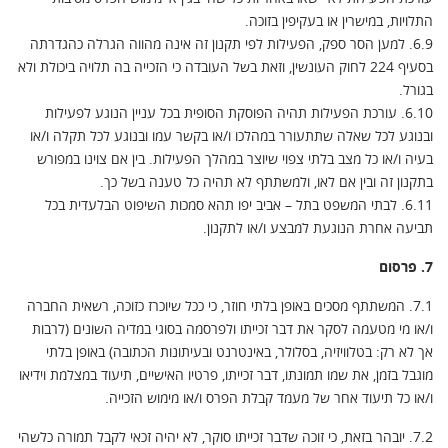
התלויות, במישרין או בעקיפין בזוכה.
6.9. למען הסר ספק, הפעילות לפי תקנון זה אינה מהווה הגרלה כהגדרתה
בסעיף 224 לחוק העונשין, וזאת בשל העובדה כי הזכייה בה תלויה ביכולת ולא
בגורל.
6.10. עורכת הפעילות תהיה הפוסקת הסופית בכל עניין הנוגע לפעילות
ובנוגע לכל שאלה שתתעורר במהלכו ו/או בקשר עמו ובנוגע לכל תקלה ו/או
בעיה ו/או כל מצב בלתי צפוי שיוצר במהלך הפעילות. בין אם צוינו במפורש
בתקנון זה ובין אם לאו, ולמשתתף לא תהיה כל טענה בשל כך.
6.11. לבתי המשפט בתל – אביב יפו תהא סמכות השיפוט הבלעדית בכל
תביעה אחרת הנוגעת למבצע ו/או לתקנון.
7. פרסום
7.1. המשתתף מסכים באופן בלתי חוזר, כי ככל שיוכרז כזוכה, רשאית החברה
ו/או מי מטעמה לסקר את דבר זכייתו ולפרסמה בסוגי במדיה השונים (לרבות
אך לא רק: בטלוויזיה, בסלולר, באינטרנט ובעיתונות הכתובה) באופן בלתי
מוגבל בזמן, את שמו תמונתו, דבר זכייתו, פרטיו האישיים, תיעוד במצלמת וידיאו
ו/או כל תיעוד אחר של מעמד קבלת הפרס ו/או מימוש הזכייה.
7.2. יובהר בזאת, כי זוכה שדבר זכייתו סוקר, לא יהיה זכאי לקבל תמורה כלשהי