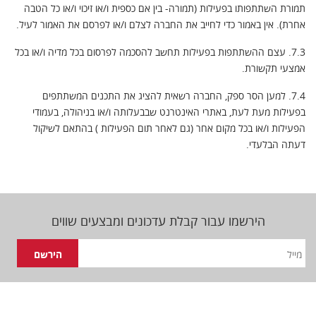
תמורת השתתפותו בפעילות (תמורה- בין אם כספית ו/או זיכוי ו/או כל הטבה
אחרת). אין באמור כדי לחייב את החברה לצלם ו/או לפרסם את האמור לעיל.
7.3. עצם ההשתתפות בפעילות תחשב להסכמה לפרסום בכל מדיה ו/או בכל
אמצעי תקשורת.
7.4. למען הסר ספק, החברה רשאית להציג את התכנים המשתתפים
בפעילות מעת לעת, באתרי האינטרנט שבבעלותה ו/או בניהולה, בעמודי
הפעילות ו/או בכל מקום אחר (גם לאחר תום הפעילות ) בהתאם לשיקול
דעתה הבלעדי.
הירשמו עבור קבלת עדכונים ומבצעים שווים