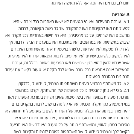
תום לב, גם אם היה זוכה אף ללא מעשה המרמה.
5. אחריות
5.1. עורכת הפעילות ו/או מי מטעמה לא יישאו באחריות בכל צורה שהיא
לפעילותה ו/או לתקינותה ו/או לתפקודה של כל רשת תקשורת, לרבות
מחשבים ו/או שרתים, על כל מרכיביהן, והיא לא תישא באחריות לכל תקלה ו/או
שיבוש בתשתיות ו/או במחשבים ו/או בתוכנות ו/או במערכות הנ"ל, לרבות אך
לא רק להפסקות ו/או הפרעות כלשהן באספקת איזה מהשירותים האמורים
ו/או לנזקים כלשהם, ישירים ו/או עקיפים, לרבות הוצאות ישירות ו/או עקיפות,
אשר ייגרמו למאן דהוא בגין שיבושים ו/או הפרעות כאמור. בכלל זה, עורכת
הפעילות אינה אחראית בכל צורה שהיא לכל תקלה או טעות בקשר עם עיבוד
הנתונים במסגרת הפעילות.
5.2. כל משתתף במבצע בעצם השתתפותו מצהיר, כי ידוע לו, כדלקמן:
5.2.1 כי לא ניתן להבטיח כי כל הפעולות של המשתתף, יקלטו במחשבי
עורכת הפעילות במועד וזאת בשל סיבות שאינן תלויות בעורכת הפעילות ו/או
במי מטעמה, כגון תקלה טכנית ו/או אי קליטה ברשת, לרבות במקרים בהם
יהיה צורך בניתוק או הגבלה זמנית של השירות לשם ביצוע פעולות תחזוקה או
הקמה חיוניות או מידיות במערכות הרלוונטיות, או בעתות חירום לאומי או
מסיבות בטחון לאומי, והמשתתף מותר על כל טענה ו/או דרישה ו/או תביעה
בקשר לכך ומצהיר כי ידוע לו שההשתתפות כפופה לזמינות ותקינות רשת