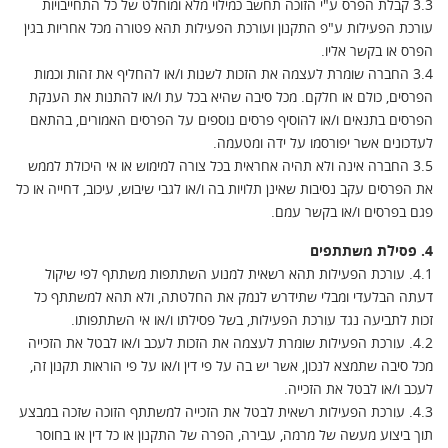
3.3 קבלת הפרס ע"י הזוכה תחשב כמילוי מלא ומוחלט של כל התחייבויות
עורכת הפעילות ע"פ התקנון ועורכת הפעילות תהא פטורה מכל אחריות בגין
הפרס או בקשר אליו.
3.4 החברה שומרת לעצמה את הזכות לשנות ו/או להחליף את זהות וכמות
הפרסים, כולם או חלקם. מכל סיבה שהיא בכל עת ו/או להתנות את הענקת
הפרסים בתנאים ו/או להוסיף פרסים נוספים על הפרסים האמורים, בהתאם
לעדכונים אשר יפורסמו על ידה ומטעמה.
3.5 החברה אינה ולא תהיה אחראית בכל צורה למימוש או אי היכולת לממש
את הפרסים עקב נסיבות שאינן תלויות בה ו/או לגבי שיבוש, עיכוב, דחייה או כל
פגם בפרסים ו/או בקשר עמם.
4. פסילת משתתפים
4.1. עורכת הפעילות תהא רשאית למנוע השתתפות משתתף לפי שיקול
דעתה הבלעדי ומבלי שתידרש לנמק את החלטתה, ולא תהא למשתתף כל
זכות לתביעה נגד עורכת הפעילות, בשל פסילתו ו/או אי השתתפותו.
4.2. עורכת הפעילות שומרת לעצמה את הזכות לעכב ו/או לבטל את הזכייה
מכל סיבה שתמצא לנכון, אשר יש בה על פי דין ו/או על פי הוראות תקנון זה,
לעכב ו/או לבטל את הזכייה.
4.3. עורכת הפעילות רשאית לבטל את הזכייה למשתתף הזוכה שזכה במבצע
תוך ביצוע מעשה של מרמה, עבירה, הפרה של התקנון או כל דין או בחוסר