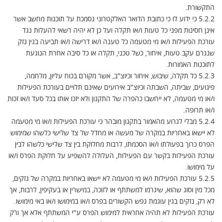
התקשורת.
5.2.2 כי ידוע לו כי כתובת הדואר האלקטרוני נסמכת על תוכנות מחשב אשר
אינן חסינות מפני כל טעות ו/או תקלה ועל כן לא יהיה רשאי להעלות נגד
עורכת הפעילות ו/או מי מטעמה כל טענה ו/או דרישה ו/או תביעה בגין נזק
שנגרם עקב טעות, איחור, כשל טכני, תקלה או כל סיבה אחרת הנוגעת
לתוכנות האמורות.
5.2.3 כל תקלה, שיבוש, איחור וכיוצ"ב, אשר מקורם בכוח עליון, מלחמה,
פיגועים, שביתה, השבתה וכיוצ"ב אירועים שאינם תלויים בעורכת הפעילות
ו/או מי מטעמה, לא ייחשבו כהפרה של התקנון ולא יזכו אותו בכל סעד ו/או זכות
ו/או תרופה.
5.2.4 מבלי לגרוע מהאמור בתקנון מובהר כי עורכת הפעילות ו/או מי מטעמה
לא יישאו באחריות במקרה של מעשה או מחדל של צד שלישי כלשהו שמימוש
הפרס כרוך בפעולתו ו/או הסכמתו, לרבות מחלוקת בין צד שלישי כלשהו לבין
עורכת הפעילות בקשר עם הפעילות, העלולה להשפיע על חלוקת הפרס ו/או
על מימושו.
5.2.5 עורכת הפעילות ו/או מי מטעמה לא יישאו באחריות במקרה של נזקים,
מכל מין וסוג שהוא, שיגרמו למשתתף או לזוכה, במישרין או בעקיפין, לרבות, אך
לא רק, נזקים בגין עוגמת נפש הקשורים בפרס ו/או במימושו ו/או באי מימושו.
עורכת הפעילות לא תהיה אחראית למימוש הפרס ע"י המשתתף אלא אך ורק