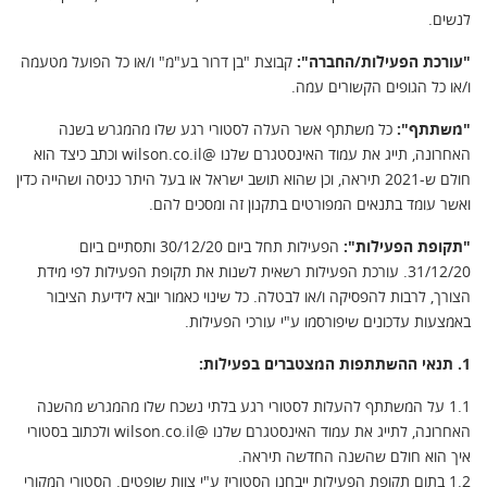
לנשים.
"עורכת הפעילות/החברה":
קבוצת "בן דרור בע"מ" ו/או כל הפועל מטעמה
ו/או כל הגופים הקשורים עמה.
"משתתף":
כל משתתף אשר העלה לסטורי רגע שלו מהמגרש בשנה
האחרונה, תייג את עמוד האינסטגרם שלנו
@wilson.co.il
וכתב כיצד הוא
חולם ש-2021 תיראה, וכן שהוא תושב ישראל או בעל היתר כניסה ושהייה כדין
ואשר עומד בתנאים המפורטים בתקנון זה ומסכים להם.
"תקופת הפעילות":
הפעילות תחל ביום 30/12/20 ותסתיים ביום
31/12/20. עורכת הפעילות רשאית לשנות את תקופת הפעילות לפי מידת
הצורך, לרבות להפסיקה ו/או לבטלה. כל שינוי כאמור יובא לידיעת הציבור
באמצעות עדכונים שיפורסמו ע"י עורכי הפעילות.
1. תנאי ההשתתפות המצטברים בפעילות:
1.1 על המשתתף להעלות לסטורי רגע בלתי נשכח שלו מהמגרש מהשנה
האחרונה, לתייג את עמוד האינסטגרם שלנו
@wilson.co.il
ולכתוב בסטורי
איך הוא חולם שהשנה החדשה תיראה.
1.2 בתום תקופת הפעילות ייבחנו הסטוריז ע"י צוות שופטים. הסטורי המקורי