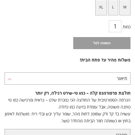
XL
L
M
כמות
הוספה לסל
משלוח מהיר עד פתח הבית!
תיאור
חולצת פרפורמנס קלה – כמו טי‑שירט רגילה, רק יותר
הגרסה הספורטיבית של החולצה הכי נמכרת שלנו – נראית ומרגישה כמו טי
כותנה פשוטה, אבל עומדת בזיעה כמו גדולה.
עשויה בד קל ודק שסופג לחות מהר, שומר עליך יבש ובלי ריח. מושלמת לאימון
בחוץ או כשאתה חוזר הביתה מהחדר כושר.
מפרט