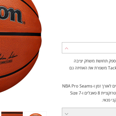
מספק תחושת משחק יציבה
ובת‑זמן משחק. המעטפת הגומי עמידה לשחיקה, וה‑Tackskin משפרת את האחיזה גם
הכדור מצויד בבטנה דו‑שכבתית מסוג Butyl לשמירת לחצים לאורך זמן ו‑NBA Pro Seams
לחריצים עמוקים שמקלים על שליטה וזריקה מדויקת. קונסטרוקציית 8 פאנלים ו‑Size 7
י פנאי.