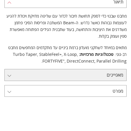
תיאור
מחבט שבנוי כדי לספק תחושת חיבור לכדור עם שליטה מדויקת ויכולת להגיע
לעוצמות גבוהות כאשר נדרש. ה-Beam המשתנה ופריסות הסיבי פחמן
משדרגים את היציבות והתחושה, בעוד שתבנית הגידים הפתוחה מאפשרת
ספין ועומק בקלות.
מתאים במיוחד לשחקני מועדון ברמת ביניים עד מתקדמים המחפשים מחבט
רב-גוני.
טכנולוגיות מרכזיות:
Turbo Taper, StableFeel+, X-Loop,
FORTYFIVE°, DirectConnect, Parallel Drilling.
מאפיינים
מפרט