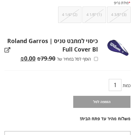
*
מידת גריפ
4 1/4" (2)
4 1/8" (1)
4 3/8" (3)
כיסוי למחבט טניס | Roland Garros
Full Cover Bl
המחיר
המחיר
₪
0.00
₪
79.90
הוסף לסל במחיר של
המקורי
הנוכחי
היה:
הוא:
₪0.00.
₪79.90.
כמות
הוספה לסל
משלוח מהיר עד פתח הבית!