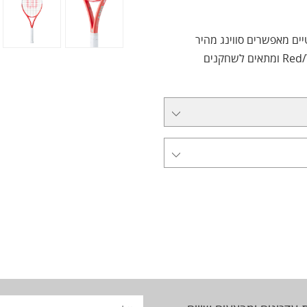
ים מאפשרים סווינג מהיר
ושליטה טובה. מגיע בצבעי Pink Guava/Mint או Red/White ומתאים לשחקנים