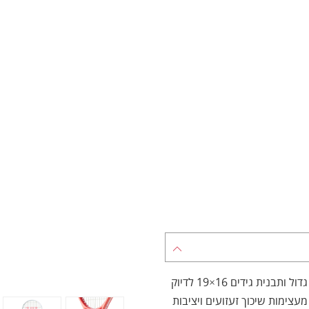
מחבט קל משקל הבנוי מקומפוזיציית גרפיט, המשלב ראש גדול ותבנית גידים 16×19 לדיוק
נוחות בחבטה. טכנולוגיות Iso-Zorb וספרקט Maxhoop מעצימות שיכוך זעזועים ויציבות