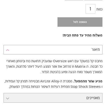
כמות
הוספה לסל
משלוח מהיר עד פתח הבית!
תיאור
מחבט קל במשקל עם ראש Oversize שמעניק תחושת כוח וביטחון מאחורי
כל חבטה. ה‑V‑Matrix מרחיב את אזור המגע היעיל ליותר סלחנות, והאורך
המוארך משפר טווח הגעה וסיוע בהגינות הכדור.
מגיע שזור מהמפעל.
מסגרת ה‑AirLite Alloy מבטיחה תמרון קל ועמידות,
ו‑Stop Shock Sleeves מפחית רעידות לשיפור הנוחות במהלך המשחק.
מאפיינים