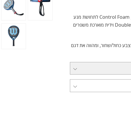
משטח 3K Carbon לעוצמת תגובה, Control Foam לתחושת מגע
משופרת ו-Exacttouch להגברת האחיזה והספין. צוואר Double Y וידית מוארכת משפרים
בע כחול/שחור, ומהווה את דגם