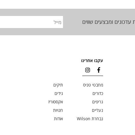
 עדכונים ומבצעים שווים
עקבו אחרינו
מחבטי טניס
תיקים
כדורים
גידים
גריפים
אקססוריז
נעליים
חנויות
נבחרת Wilson
אודות