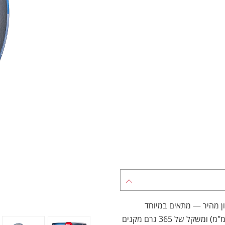
 מהיר — מתאים במיוחד
לשחקנים שמנהלים משחק טקטי והגנתי. איזון נמוך (260 מ"מ) ומשקל של 365 גרם מקנים