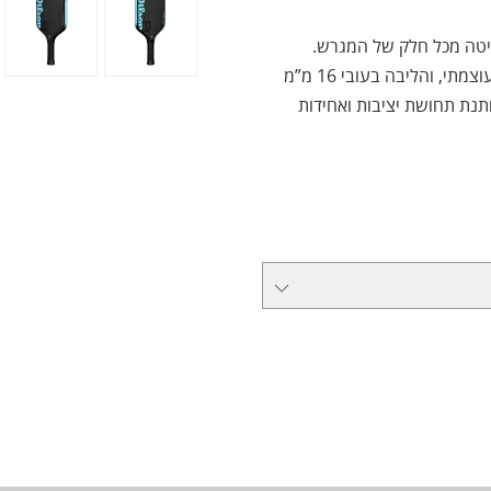
המרקם המחוספס של הפנים (Raw Carbon) מייצר ספין עוצמתי, והליבה בעובי 16 מ”מ
מפחיתה רעידות ונותנת תחושת יציבות ואחידות