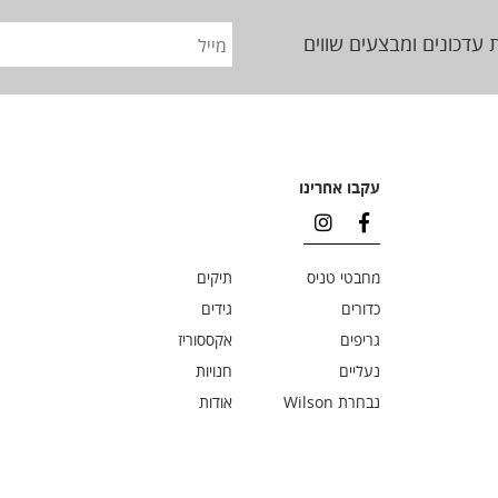
 עדכונים ומבצעים שווים
עקבו אחרינו
מחבטי טניס
תיקים
כדורים
גידים
גריפים
אקססוריז
נעליים
חנויות
נבחרת Wilson
אודות