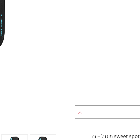
אם אתה שחקן בינוני עד מתקדם שמחפש מחבט רחב עם sweet spot מוגדל – זה