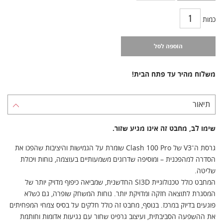
כמות
הוספה לסל
משלוח מהיר עד פתח הבית!
תיאור
שימו לב, מחבט זה אינו מגיע שזור.
גרסת ה־V3 של Clash 100 Pro שומרת על הגמישות והיציבות שהפכו את
הסדרה למהפכנית – ומוסיפה שדרוגים משמעותיים בעוצמה, נוחות ויכולת
שליטה.
המחבט כולל טכנולוגיית SI3D החדשנית, שמביאה כיפוף מדויק יותר של
המסגרת לתוצאה חזקה ומדויקת יותר. נוחות המשחק שופרה, גם כשלא
פוגעים בדיוק במרכז. בנוסף, מחבט זה כולל חלקים על בסיס צמחי המפחיתים
את ההשפעה הסביבתית, ועיצוב גרפיט שחור עם נגיעות אדומות וחותמת