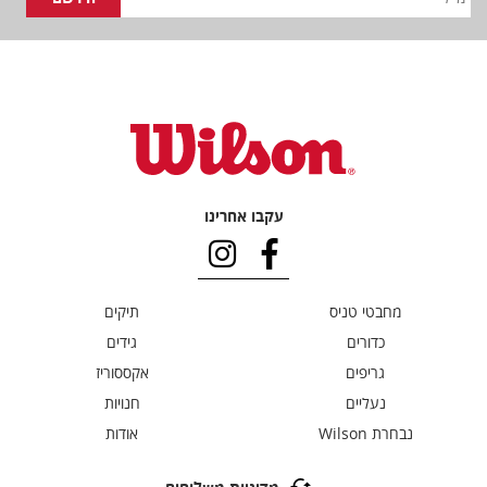
עקבו אחרינו
מחבטי טניס
תיקים
כדורים
גידים
גריפים
אקססוריז
נעליים
חנויות
נבחרת Wilson
אודות