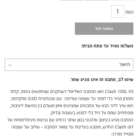
כמות
הוספה לסל
משלוח מהיר עד פתח הבית!
תיאור
שימו לב, מחבט זה אינו מגיע שזור.
Clash 100L V3 הוא המחבט האידיאלי לשחקנים שמחפשים נוחות, קלות
ותמרון מהיר בלי לוותר על עוצמה ושליטה. עם טכנולוגיית SI3D מתקדמת,
הוא שייך לדור הבא של מחבטים שמציעים איזון מושלם בין גמישות ליציבות,
ומפחיתים עומס על היד בלי לפגוע בעוצמה ובדיוק.
המחבט מגיע בעיצוב אלגנטי בגוון שחור גרפיט עם נגיעות מינימליסטיות של
לוגו Clash החדש, מוטבע בעדינות על צוואר המחבט – שילוב של עוצמה
וסטייל מודרני.