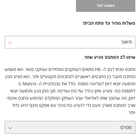
הוספה לסל
משלוח מהיר עד פתח הבית!
תיאור
שימו לב המחבט מגיע שזור.
מחבט טניס דגם ה- H6 מתאים לשחקנים מתחילים ושחקני פנאי. הוא משמש
כמחבט מעבר בין מחבטים ראשוניים למחבטים מקצועיים יותר. הוא מציע מגע
ותחושה יוצאי דופן לשליטה נוספת. כולל את טכנולוגיית ה- C-Matrix
לתוספת כוח. ומציע איזון נהדר של כוח ושליטה תוך מתן מגע ותחושה יוצאי
דופן, מה שהופך אותו לאידיאלי עבור השחקן המתקדם המחפש מחבט איכותי.
אורך המחבט מוארך מעט כדי להציע כוח מרבי עם אפקט מינוף זרוע גדול
יותר.
מפרט