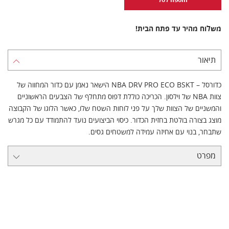
משלוח מהיר עד פתח הבית!
תיאור
כדורסל – NBA DRV PRO ECO BSKT הישאר נאמן עם כדור המחווה של
צוות NBA של וילסון. הכריכה כוללת דפוס מתחלף של הצבעים הראשוניים
והמשניים של הצוות שלך על פני לוחות השטח שלו, כאשר הלוגו של הקבוצה
מוצג בצורה בולטת בחזית הכדור. כיסוי הביצועים נועד להתמודד עם כל מגרש
שתבחר, בנוי עם אחיזה עמידה למשטחים גסים.
מפרט