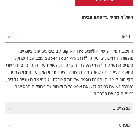
משלוח מהיר עד פתח הבית!
תיאור
העיצוב המקודש של ה-Pro Staff האייקוני עם ביצועים פונקציונליים
מהשורה הראשונה, תיק ה- Super Tour Pro Staff עוצב עבור שחקני
הטניס המושבעים ברחבי העולם. תיק זה יכול לשאת עד 6 מחבטי טניס בשני
התאים העיקריים, כשאחד מהם מצופה בציפוי תרמי המגן על התכולה מפני
נזקי חום קיצוניים. תכונה נוספת של התיק כוללת זוג כיסי צד חיצוניים גדולים,
מערכת נשיאה כפולה לנשיאה אופטימלית ולוחות צד מחוזקים המסייעים
במניעת קרעים בתפרים.
מאפיינים
מפרט