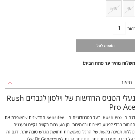
⅔46
46
כמות
הוספה לסל
משלוח מהיר עד פתח הבית!
תיאור
נעלי הטניס החדשות של וילסון לגברים Rush
Pro Ace
דגם ה- Rush Pro בעל בטכנולוגיית ה- Sensifeel החדשנית שמשפרת את
הנוחות מבלי לפגוע ביציבות ובמהירות. הן מעוצבות בקווים נקיים ורעננים
וכוללות תמיכה בקשת של הרגל ומאפשרות תחושת מגרש טובה יותר. דגם זה
בעל מבנה מעט רחב יותר ונוח יותר הודות לFit Generous שלו.