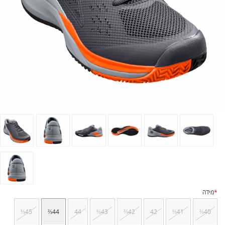
*
מידה
⅓45
⅔44
44
⅓43
⅔42
42
⅓41
⅔40