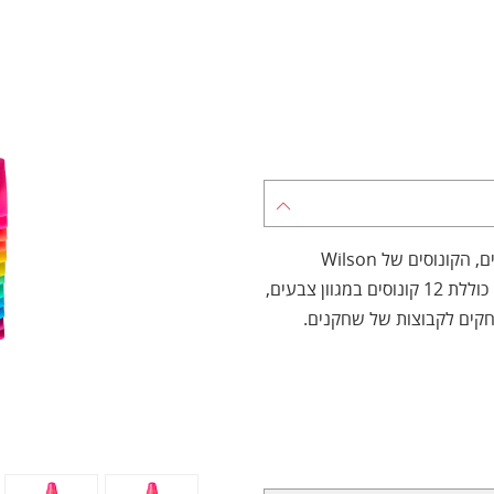
כלי רב-שימושי עבור שחקני טניס, שחקני בדמינטון ומאמנים, הקונוסים של Wilson
מיועדים לשימוש באימונים ולמשחקים על המגרש. הערכה כוללת 12 קונוסים במגוון צבעים,
משחקים לקבוצות של שחקנים.