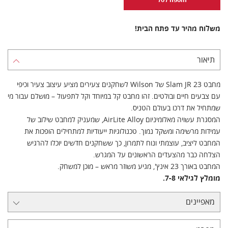
משלוח מהיר עד פתח הבית!
תיאור
מחבט Slam JR 23 של Wilson לשחקנים צעירים מציע עיצוב צעיר וכיפי
עם צבעים חיים ובולטים. זהו מחבט קל במיוחד וקל לתפעול – מושלם עבור מי
שמתחיל את דרכו בעולם הטניס.
המסגרת עשויה מאלומיניום AirLite Alloy, שמעניק למחבט שילוב של
עמידות מרשימה ומשקל נמוך. טכנולוגיות ייעודיות למתחילים הופכות את
המחבט ליציב, עוצמתי ונוח לתמרון, כך ששחקנים חדשים יוכלו להרגיש
הצלחה כבר מהצעדים הראשונים על המגרש.
המחבט באורך 23 אינץ', מגיע משוזר מראש – מוכן למשחק.
מומלץ לגילאי 7-8.
מאפיינים