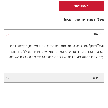
הוספה לסל
משלוח מהיר עד פתח הבית!
תיאור
Sports Towel -מגן זיעה רב תכליתית עם ספיגת לחות מצוינת, מגן זיעה ווילסון
משמשת ספורטאים במגוון ענפי ספורט. מתייבשת במהירות וכוללת בד כותנה
עמיד לנוחות אופטימלית במגרש הטניס, בחדר הכושר או ליד בריכת השחייה.
מפרט