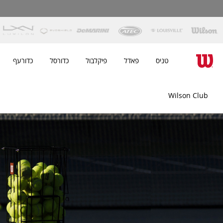
טניס
פאדל
פיקלבול
כדורסל
כדורעף
Wilson Club