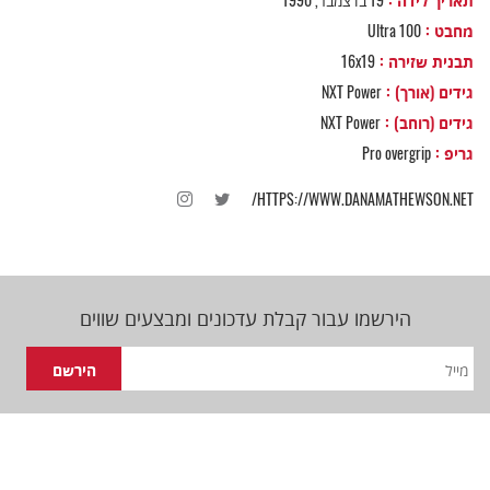
מחבט :
Ultra 100
תבנית שזירה :
16x19
גידים (אורך) :
NXT Power
גידים (רוחב) :
NXT Power
גריפ :
Pro overgrip
HTTPS://WWW.DANAMATHEWSON.NET/
הירשמו עבור קבלת עדכונים ומבצעים שווים