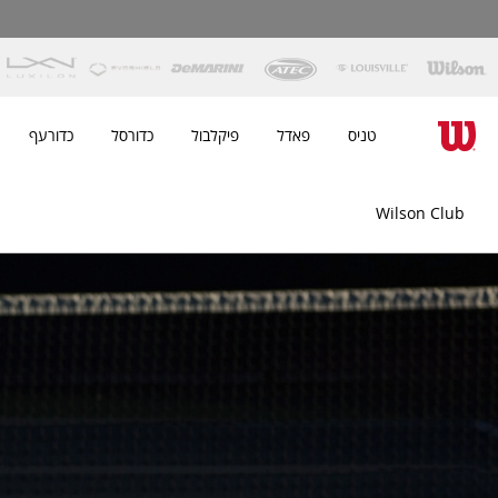
טניס
פאדל
פיקלבול
כדורסל
כדורעף
Wilson Club