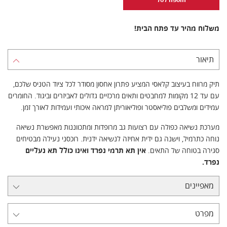
משלוח מהיר עד פתח הבית!
תיאור
תיק מרווח בעיצוב קלאסי המציע פתרון אחסון מסודר לכל ציוד הטניס שלכם,
עם עד 12 מקומות למחבטים ותאים מרכזיים גדולים לאביזרים וביגוד. החומרים
עמידים ומשלבים פוליאסטר ופוליאוריתן למראה איכותי ועמידות לאורך זמן.
מערכת נשיאה כפולה עם רצועות גב מרופדות ומתכווננות מאפשרת נשיאה
נוחה כתרמיל, וישנה גם ידית אחיזה לנשיאה ידנית. רוכסני נעילה מבטיחים
סגירה בטוחה של התאים.
אין תא תרמי נפרד ואינו כולל תא נעליים
נפרד.
מאפיינים
מפרט