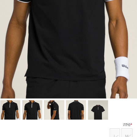
*
מידה
L
M