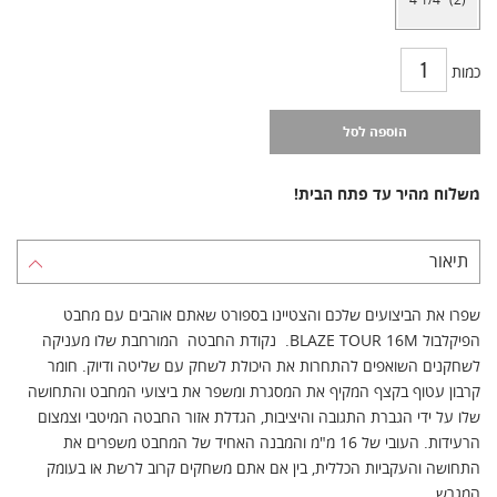
כמות
הוספה לסל
משלוח מהיר עד פתח הבית!
תיאור
שפרו את הביצועים שלכם והצטיינו בספורט שאתם אוהבים עם מחבט
הפיקלבול BLAZE TOUR 16M. נקודת החבטה המורחבת שלו מעניקה
לשחקנים השואפים להתחרות את היכולת לשחק עם שליטה ודיוק. חומר
קרבון עטוף בקצף המקיף את המסגרת ומשפר את ביצועי המחבט והתחושה
שלו על ידי הגברת התגובה והיציבות, הגדלת אזור החבטה המיטבי וצמצום
הרעידות. העובי של 16 מ"מ והמבנה האחיד של המחבט משפרים את
התחושה והעקביות הכללית, בין אם אתם משחקים קרוב לרשת או בעומק
המגרש.