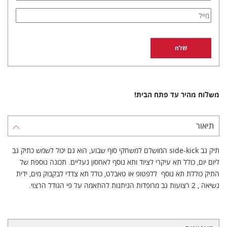
משלוח מהיר עד פתח הבית!
תיאור
תיק גב side-kick המושלם למשחקי סוף שבוע, הוא גם יכול לשמש כתיק גב
ליום יום, כולל תא עיקרי לציוד ותא נוסף לאחסון נעליים. תכונה נוספת של
התיק כוללת תא נוסף ללפטופ או טאבלט, כולל תא צדדי לבקבוק מים, ידית
נשיאה , 2 רצועות גב מרופדות הניתנות להתאמה על פי הגודל הרצוי.