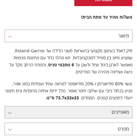
משלוח מהיר עד פתח הבית!
תיאור
תיק דאפל בעיצוב מקצועי בהשראת סשני הלילה של Roland‑Garros,
שמציע מיזוג בין סטייל לפונקציונליות. תא מרכזי גדול עם מחיצות פנימיות
מאפשר לארגן ביגוד וציוד ולשכן עד
6 מחבטי טניס
, והפתח הרחב מקל על
גישה ושליפה מהירה של הפריטים.
עשוי 80% פוליאוריתן ו‑20% פוליאסטר למראה עמיד ועמידות במזג אוויר;
מגיע בכחול נייבי עם שילובי חימר ואפור. כולל ידיות אחיזה מרופדות וכיס חיצוני
ייעודי לחפצים קטנים. הממדים:
73.7x33x33 ס"מ
.
מאפיינים
מפרט