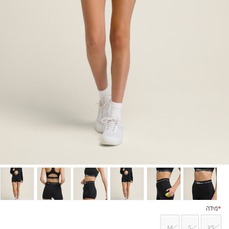
*
מידה
M
S
XS