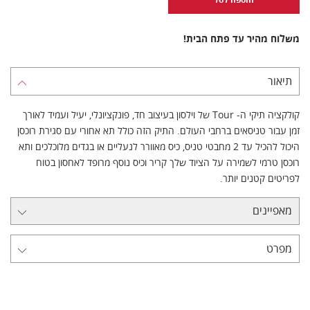
משלוח מהיר עד פתח הבית!
תיאור
קולקציה תיקי ה- Tour של וילסון בעיצוב חד, פונקציונלי, יעיל ועמיד לאורך
זמן עבור טניסאים ברחבי העולם. התיק הזה כולל תא אחורי עם סגירת רוכסן
היכול להכיל עד 2 מחבטי טניס, כיס מאוורר לנעליים או בגדים מלוכלכים ותא
רוכסן טרמי לשמירה על הציוד שלך קריר וכיס נוסף מרופד לאחסון בטוח
לפריטים קטנים יותר.
מאפיינים
מפרט