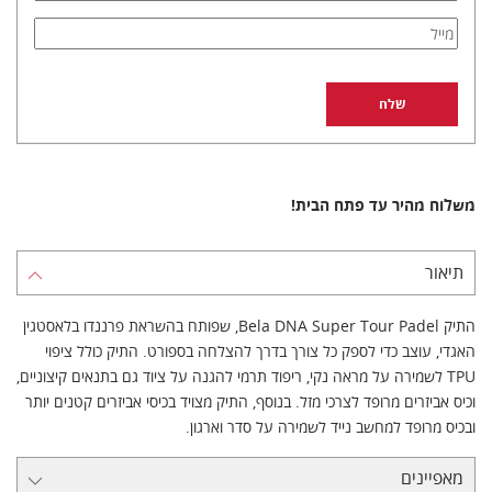
משלוח מהיר עד פתח הבית!
תיאור
התיק Bela DNA Super Tour Padel, שפותח בהשראת פרננדו בלאסטגין
האגדי, עוצב כדי לספק כל צורך בדרך להצלחה בספורט. התיק כולל ציפוי
TPU לשמירה על מראה נקי, ריפוד תרמי להגנה על ציוד גם בתנאים קיצוניים,
וכיס אביזרים מרופד לצרכי מזל. בנוסף, התיק מצויד בכיסי אביזרים קטנים יותר
ובכיס מרופד למחשב נייד לשמירה על סדר וארגון.
מאפיינים